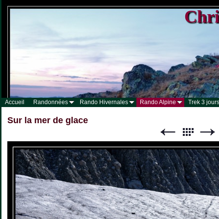
Chri
Accueil
Randonnées
Rando Hivernales
Rando Alpine
Trek 3 jours
Sur la mer de glace