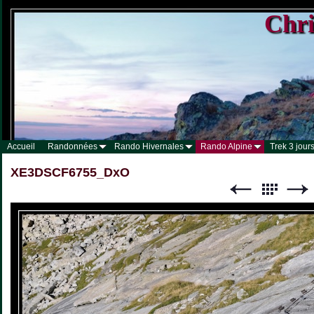
Chri
Accueil
Randonnées
Rando Hivernales
Rando Alpine
Trek 3 jours
XE3DSCF6755_DxO