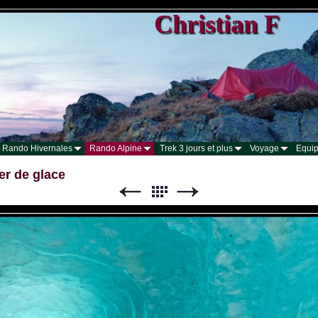
Christian F
Rando Hivernales
Rando Alpine
Trek 3 jours et plus
Voyage
Equip
er de glace