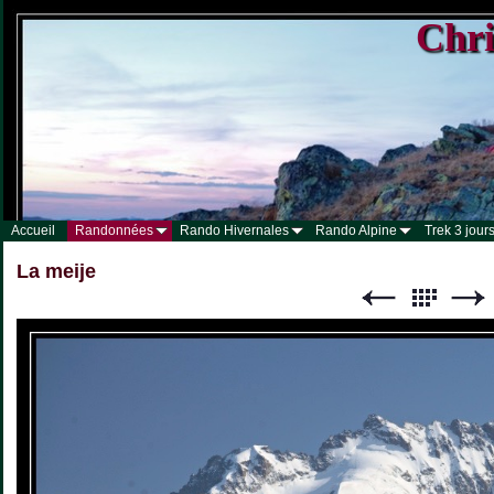
Chri
Accueil
Randonnées
Rando Hivernales
Rando Alpine
Trek 3 jours
La meije