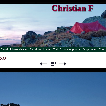
Christian F
Rando Hivernales
Rando Alpine
Trek 3 jours et plus
Voyage
Equip
DxO