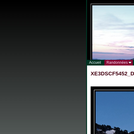
Accueil
Randonnées
XE3DSCF5452_