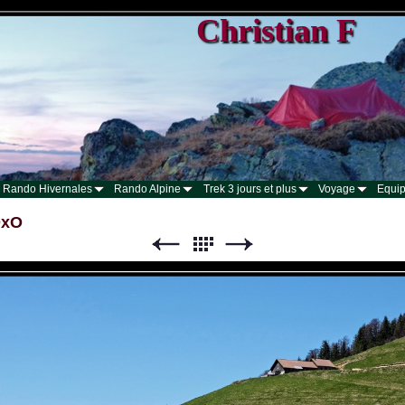
Christian F
Rando Hivernales
Rando Alpine
Trek 3 jours et plus
Voyage
Equip
DxO