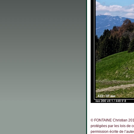
© FONTAINE Christian 2019
protégées par les lois de 
permission écrite de l’au