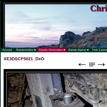
Chri
Accueil
Randonnées
Rando Hivernales
Rando Alpine
Trek 3 jours
XE3DSCF5021_DxO